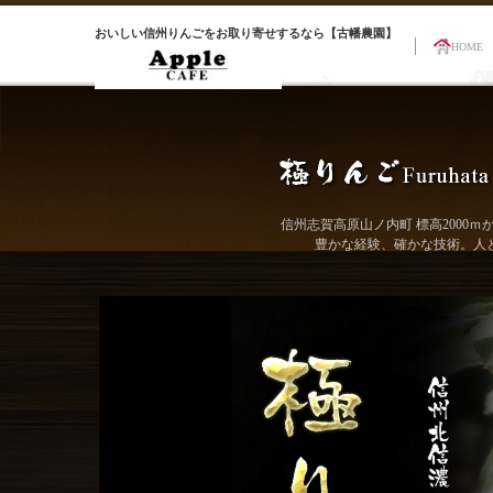
おいしい信州りんごをお取り寄せするなら【古幡農園】
HOME
信州志賀高原山ノ内町 標高2000
豊かな経験、確かな技術。人