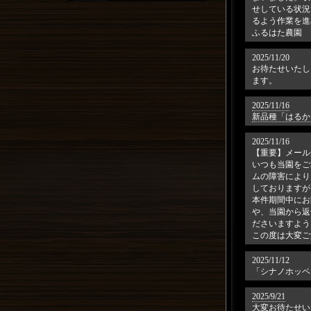
せしている状況
るよう作業を進
ふるはた農園
2025/11/20
お待たせいたし
ます。
2025/11/16
新品種「はるか
2025/11/16
【重要】メール
いつも当園をご
ムの障害により
しておりますが
本件期間中にお
や、当園から返
ださいますよう
この度は大変ご
2025/11/12
「シナノホッペ
2025/9/21
大変お待たせい