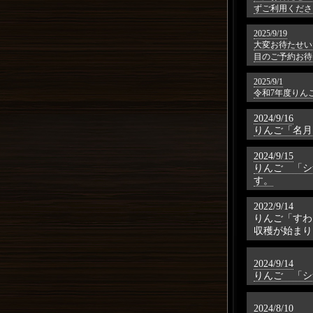
ずご利用くださ
2025/9/19
大変お待たせい
目のご予約お待
2025/9/1
令和7年度りん
2024/9/16
りんご「名月
2024/9/15
りんご 「シ
す。
2022/9/14
りんご「すわ
収穫が始まり
2024/9/14
りんご 「シ
2024/8/10