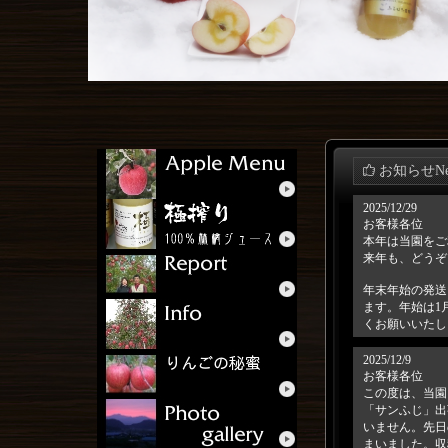
お知らせNe
2025/12/29
お客様各位
本年は当園をご
来年も、どうぞ
年末年始の発送
ます。年始は1
くお願いいたし
2025/12/9
お客様各位
この度は、当園
「サンふじ」出
いません。先日
まいました。収